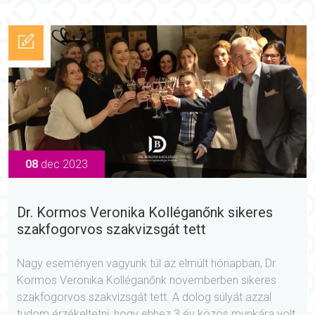
08
dec 2023
Dr. Kormos Veronika Kolléganőnk sikeres
szakfogorvos szakvizsgát tett
Nagy eseményen vagyunk túl az elmúlt hónapban, Dr.
Kormos Veronika Kolléganőnk novemberben sikeres
szakfogorvos szakvizsgát tett. A dolog súlyát azzal
tudom érzékeltetni, hogy ehhez 3 év közös munkára volt