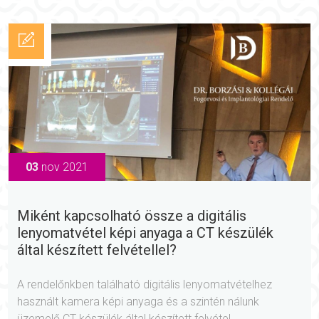
03
nov 2021
Miként kapcsolható össze a digitális
lenyomatvétel képi anyaga a CT készülék
által készített felvétellel?
A rendelőnkben található digitális lenyomatvételhez
használt kamera képi anyaga és a szintén nálunk
üzemelő CT készülék által készített felvétel