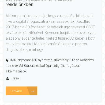
rendelőnkben
Aki ismer minket az tudja, hogy a rendelő elkötelezett
híve a digitális fogászati alkalmazásoknak. Kezdtük
2017-ben a 3D fogászati felvételek úgy nevezett CBCT
felvételek készítésével. Kevesen tudják, de közel olyan
alacsony sugár terhelés mellett tudunk 3D képet alkotni
és ezáltal sokkal több információt kapni a pontos
diagnózishoz, mint egy...
,
#3D lenyomat #3D nyomtató
#Dentsply Sirona Academy
,
trainerek #drBorzási és kollégái
#digtális fogászati
alkalmazások
Hírek
TOVÁBB