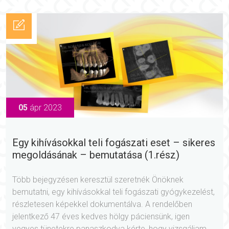
05
ápr 2023
Egy kihívásokkal teli fogászati eset – sikeres
megoldásának – bemutatása (1.rész)
Több bejegyzésen keresztül szeretnék Önöknek
bemutatni, egy kihívásokkal teli fogászati gyógykezelést,
részletesen képekkel dokumentálva. A rendelőben
jelentkező 47 éves kedves hölgy páciensünk, igen
vegyes tünetekre panaszkodva kérte, hogy vizsgáljam