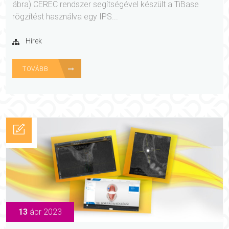
ábra) CEREC rendszer segítségével készült a TiBase
rögzítést használva egy IPS...
Hírek
TOVÁBB
13
ápr 2023