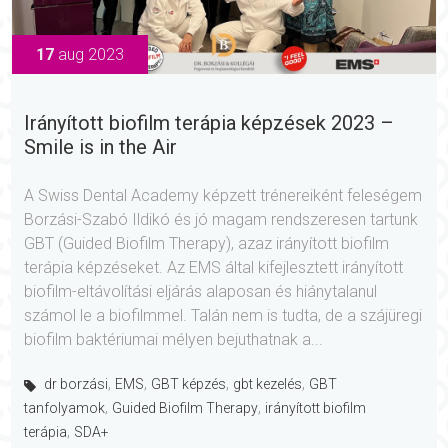
17
aug 2023
Irányított biofilm terápia képzések 2023 –
Smile is in the Air
A Swiss Dental Academy képzett trénereiként feleségem
Borzási-Szabó Ildikó és jó magam rendszeresen tartunk
GBT (Guided Biofilm Therapy), azaz irányított biofilm
terápia képzéseket. Az EMS által kifejlesztett irányított
biofilm-eltávolítási eljárás alaposan és hiánytalanul
számol le a biofilmmel. Talán nem is tudta, de a szájüregi
biofilm baktériumai mélyen bejuthatnak a...
,
,
,
,
dr borzási
EMS
GBT képzés
gbt kezelés
GBT
,
,
tanfolyamok
Guided Biofilm Therapy
irányított biofilm
,
terápia
SDA+