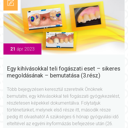
21
ápr 2023
Egy kihívásokkal teli fogászati eset – sikeres
megoldásának – bemutatása (3.rész)
Több bejegyzésen keresztül szeretnék Önöknek
bemutatni, egy kihívásokkal teli fogászati gyógykezelést,
részletesen képekkel dokumentálva. Folytatjuk
történetünket, melynek első része itt, második része
pedig itt olvasható! A szükséges 6 hónap gyógyulási idő
elteltével az egyéni ínyformázás befejezése után (26.