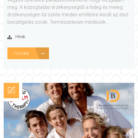
meg. A kopogtatási érzékenységtől a hideg és meleg
érzékenységen túl szinte minden említésre került az első
beszélgetés során. Természetesen mindezek...
Hírek
TOVÁBB