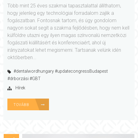
Több mint 25 éves szakmai tapasztalattal állíthatom,
hogy jelenleg egy technológiai forradalom zajlik a
fogászatban. Fontosnak tartom, és úgy gondolom
nagyon sokat segít a szakma fejlődésben, hogy nem kell
külföldre utazni egy ilyen magas színvonalú nemzetközi
fogászati kiállításért és konferenciaért, ahol új
irányzatokat lehet megismerni. Tartsanak velünk idén
októberben...
#dentalwordhungary #updatecongressBudapest
#drborzási #GBT
Hírek
TOVÁBB