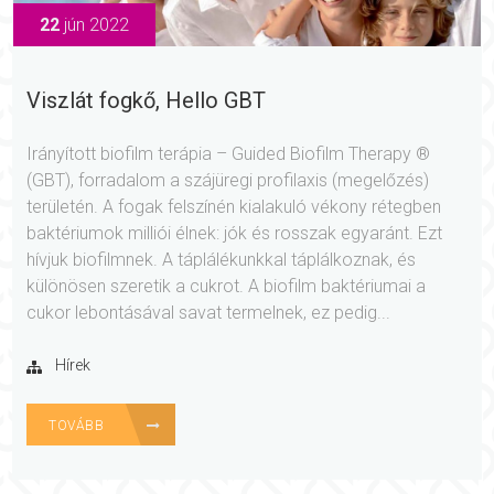
22
jún 2022
Viszlát fogkő, Hello GBT
Irányított biofilm terápia – Guided Biofilm Therapy ®
(GBT), forradalom a szájüregi profilaxis (megelőzés)
területén. A fogak felszínén kialakuló vékony rétegben
baktériumok milliói élnek: jók és rosszak egyaránt. Ezt
hívjuk biofilmnek. A táplálékunkkal táplálkoznak, és
különösen szeretik a cukrot. A biofilm baktériumai a
cukor lebontásával savat termelnek, ez pedig...
Hírek
TOVÁBB