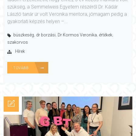
szükség, a Semmelweis Egyetem részéről Dr. Kádár
László tanár úr volt Veronika mentora, jómagam pedig a
gyakorlati képzés helyen –...
,
,
,
,
büszkeség
dr borzási
Dr Kormos Veronika
értékek
szakorvos
Hírek
TOVÁBB