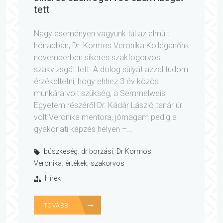
tett
Nagy eseményen vagyunk túl az elmúlt
hónapban, Dr. Kormos Veronika Kolléganőnk
novemberben sikeres szakfogorvos
szakvizsgát tett. A dolog súlyát azzal tudom
érzékeltetni, hogy ehhez 3 év közös
munkára volt szükség, a Semmelweis
Egyetem részéről Dr. Kádár László tanár úr
volt Veronika mentora, jómagam pedig a
gyakorlati képzés helyen –...
,
,
büszkeség
dr borzási
Dr Kormos
,
,
Veronika
értékek
szakorvos
Hírek
TOVÁBB