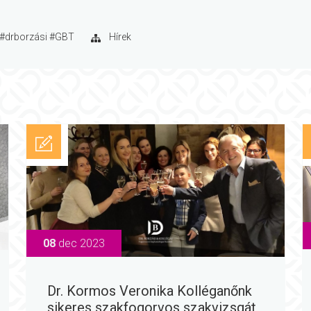
#drborzási #GBT
Hírek
08
dec 2023
Dr. Kormos Veronika Kolléganőnk
sikeres szakfogorvos szakvizsgát