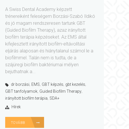
A Swiss Dental Academy képzett
trénereiként feleségem Borzási-Szabó Ildikó
és jó magam rendszeresen tartunk GBT
(Guided Biofilm Therapy), azaz irányított
biofilm terápia képzéseket. Az EMS által
kifejlesztett irányított biofilm-eltávolítási
eljárás alaposan és hiánytalanul számol le a
biofilmmel. Talán nem is tudta, de a
szájüregi biofilm baktériumai mélyen
bejuthatnak a...
,
,
,
,
dr borzási
EMS
GBT képzés
gbt kezelés
,
,
GBT tanfolyamok
Guided Biofilm Therapy
,
irányított biofilm terápia
SDA+
Hírek
TOVÁBB