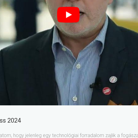
ess 2024
thatom, hogy jelenleg egy technológiai forradalom zajlik a fogá