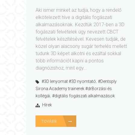
Aki ismer minket az tudja, hogy a rendelő
elkötelezett híve a digitális fogászati
alkalmazásoknak. Kezdtük 2017-ben a 3D
fogászati felvételek úgy nevezett CBCT
felvételek készítésével. Kevesen tudják, de
közel olyan alacsony sugár terhelés mellett
tudunk 3D képet alkotni és ezáltal sokkal
több információt kapni a pontos
diagnózishoz, mint egy...
,
#3D lenyomat #3D nyomtató
#Dentsply
Sirona Academy trainerek #drBorzási és
,
kollégái
#digtális fogászati alkalmazások
Hírek
TOVÁBB