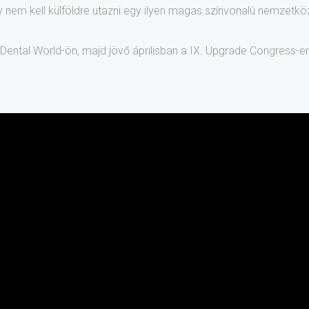
em kell külföldre utazni egy ilyen magas színvonalú nemzetközi 
Dental World-ön, majd jövő áprilisban a IX. Upgrade Congress-en