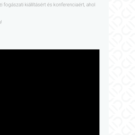
fogászati kiállításért és konferenciaért, ahol
!