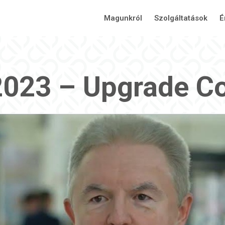
Magunkról
Szolgáltatások
É
2023 – Upgrade C