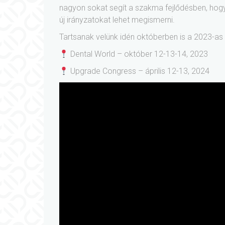
nagyon sokat segít a szakma fejlődésben, hogy n
új irányzatokat lehet megismerni.
Tartsanak velünk idén októberben is a 2023-as 
Dental World – október 12-13-14, 2023
Upgrade Congress – április 12-13, 2024