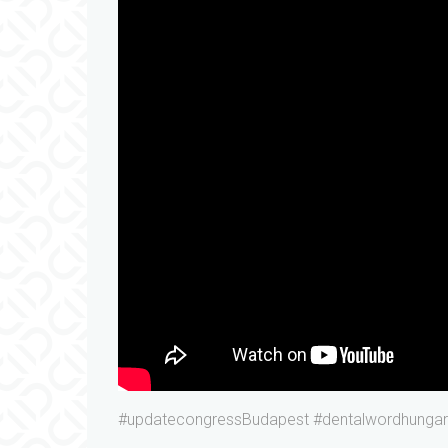
#updatecongressBudapest #dentalwordhungar