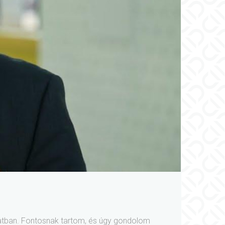
szatban. Fontosnak tartom, és úgy gondolom