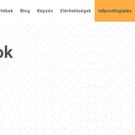
rtékek
Blog
Képzés
Elérhetőségek
Időpontfoglalás
ok