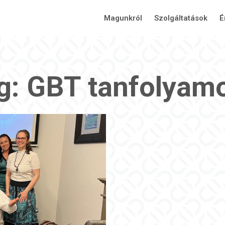
Magunkról
Szolgáltatások
É
ag: GBT tanfolyam