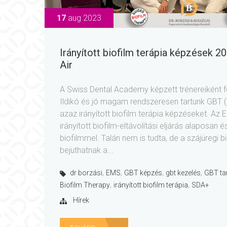
17
aug 2023
Irányított biofilm terápia képzések 20
Air
A Swiss Dental Academy képzett trénereiként
Ildikó és jó magam rendszeresen tartunk GBT (
azaz irányított biofilm terápia képzéseket. Az EM
irányított biofilm-eltávolítási eljárás alaposan 
biofilmmel. Talán nem is tudta, de a szájüregi 
bejuthatnak a...
,
,
,
,
dr borzási
EMS
GBT képzés
gbt kezelés
GBT ta
,
,
Biofilm Therapy
irányított biofilm terápia
SDA+
Hírek