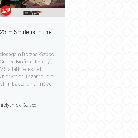
23 – Smile is in the
 feleségem Borzási-Szabó
Guided Biofilm Therapy),
S által kifejlesztett
és hiánytalanul számol le a
biofilm baktériumai mélyen
,
nfolyamok
Guided