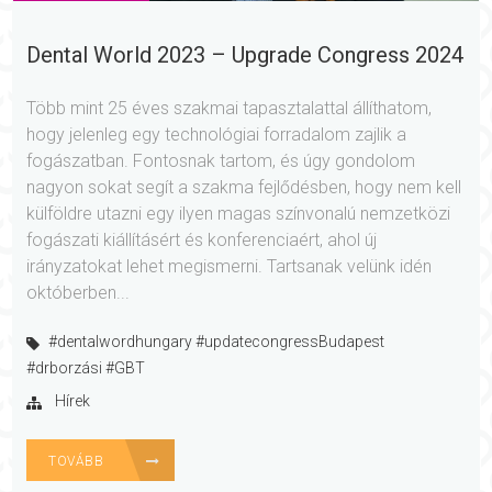
Dental World 2023 – Upgrade Congress 2024
Több mint 25 éves szakmai tapasztalattal állíthatom,
hogy jelenleg egy technológiai forradalom zajlik a
fogászatban. Fontosnak tartom, és úgy gondolom
nagyon sokat segít a szakma fejlődésben, hogy nem kell
külföldre utazni egy ilyen magas színvonalú nemzetközi
fogászati kiállításért és konferenciaért, ahol új
irányzatokat lehet megismerni. Tartsanak velünk idén
októberben...
#dentalwordhungary #updatecongressBudapest
#drborzási #GBT
Hírek
TOVÁBB