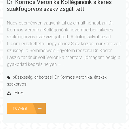
Dr. Kormos Veronika Kolléganőnk sikeres
szakfogorvos szakvizsgát tett
Nagy eseményen vagyunk túl az elmúlt hónapban, Dr.
Kormos Veronika Kolléganőnk novemberben sikeres
szakfogorvos szakvizsgát tett. A dolog súlyát azzal
tudom érzékeltetni, hogy ehhez 3 év közös munkára volt
szükség, a Semmelweis Egyetem részéről Dr. Kádár
László tanár úr volt Veronika mentora, jómagam pedig a
gyakorlati képzés helyen –...
,
,
,
,
büszkeség
dr borzási
Dr Kormos Veronika
értékek
szakorvos
Hírek
TOVÁBB