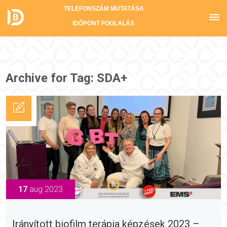
TELEFONSZÁM MUTATÁSA
IDŐPONT FOGLALÁS
Archive for Tag: SDA+
17
aug 2023
Irányított biofilm terápia képzések 2023 –