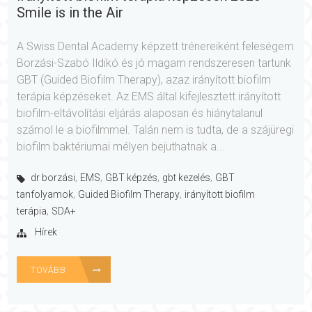
Smile is in the Air
A Swiss Dental Academy képzett trénereiként feleségem
Borzási-Szabó Ildikó és jó magam rendszeresen tartunk
GBT (Guided Biofilm Therapy), azaz irányított biofilm
terápia képzéseket. Az EMS által kifejlesztett irányított
biofilm-eltávolítási eljárás alaposan és hiánytalanul
számol le a biofilmmel. Talán nem is tudta, de a szájüregi
biofilm baktériumai mélyen bejuthatnak a...
,
,
,
,
dr borzási
EMS
GBT képzés
gbt kezelés
GBT
,
,
tanfolyamok
Guided Biofilm Therapy
irányított biofilm
,
terápia
SDA+
Hírek
TOVÁBB