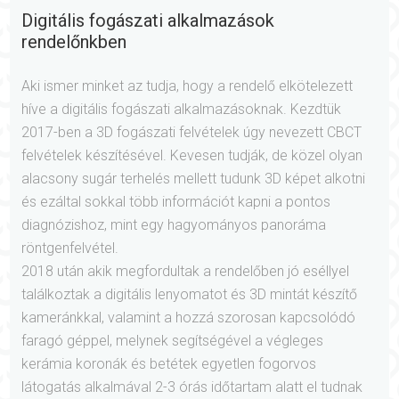
Digitális fogászati alkalmazások
rendelőnkben
Aki ismer minket az tudja, hogy a rendelő elkötelezett
híve a digitális fogászati alkalmazásoknak. Kezdtük
2017-ben a 3D fogászati felvételek úgy nevezett CBCT
felvételek készítésével. Kevesen tudják, de közel olyan
alacsony sugár terhelés mellett tudunk 3D képet alkotni
és ezáltal sokkal több információt kapni a pontos
diagnózishoz, mint egy hagyományos panoráma
röntgenfelvétel.
2018 után akik megfordultak a rendelőben jó eséllyel
találkoztak a digitális lenyomatot és 3D mintát készítő
kameránkkal, valamint a hozzá szorosan kapcsolódó
faragó géppel, melynek segítségével a végleges
kerámia koronák és betétek egyetlen fogorvos
látogatás alkalmával 2-3 órás időtartam alatt el tudnak