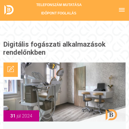
TELEFONSZÁM MUTATÁSA
IDŐPONT FOGLALÁS
Digitális fogászati alkalmazások
rendelőnkben
31
júl 2024