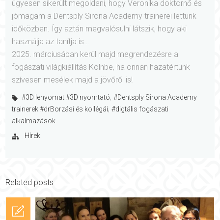
ügyesen sikerült megoldani, hogy Veronika doktornő és
jómagam a Dentsply Sirona Academy trainerei lettünk
időközben. Így aztán megvalósulni látszik, hogy aki
használja az tanítja is…
2025. márciusában kerül majd megrendezésre a
fogászati világkiállítás Kölnbe, ha onnan hazatértünk
szívesen mesélek majd a jövőről is!
,
#3D lenyomat #3D nyomtató
#Dentsply Sirona Academy
,
trainerek #drBorzási és kollégái
#digtális fogászati
alkalmazások
Hírek
Related posts