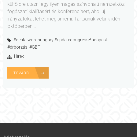
külföldre utazni egy ilyen magas színvonalú nemzetközi
fogászati kiállításért és konferenciaért, ahol új
irányzatokat lehet megismerni. Tartsanak velünk idén
októberben...
#dentalwordhungary #updatecongressBudapest
#drborzási #GBT
Hírek
TOVÁBB