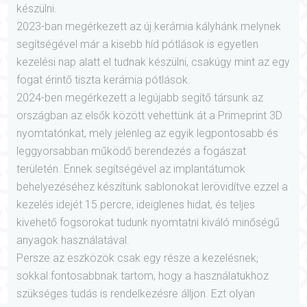
készülni.
2023-ban megérkezett az új kerámia kályhánk melynek
segítségével már a kisebb híd pótlások is egyetlen
kezelési nap alatt el tudnak készülni, csakúgy mint az egy
fogat érintő tiszta kerámia pótlások.
2024-ben megérkezett a legújabb segítő társunk az
országban az elsők között vehettünk át a Primeprint 3D
nyomtatónkat, mely jelenleg az egyik legpontosabb és
leggyorsabban működő berendezés a fogászat
területén. Ennek segítségével az implantátumok
behelyezéséhez készítünk sablonokat lerövidítve ezzel a
kezelés idejét 15 percre, ideiglenes hidat, és teljes
kivehető fogsorokat tudunk nyomtatni kiváló minőségű
anyagok használatával.
Persze az eszközök csak egy része a kezelésnek,
sokkal fontosabbnak tartom, hogy a használatukhoz
szükséges tudás is rendelkezésre álljon. Ezt olyan