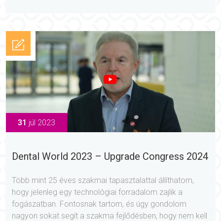
31
júl 2023
Dental World 2023 – Upgrade Congress 2024
Több mint 25 éves szakmai tapasztalattal állíthatom,
hogy jelenleg egy technológiai forradalom zajlik a
fogászatban. Fontosnak tartom, és úgy gondolom
nagyon sokat segít a szakma fejlődésben, hogy nem kell