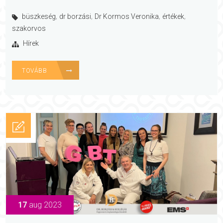
,
,
,
,
büszkeség
dr borzási
Dr Kormos Veronika
értékek
szakorvos
Hírek
TOVÁBB
17
aug 2023