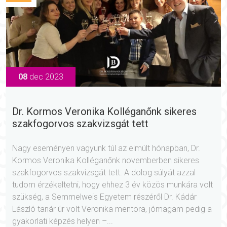
08
dec 2023
Dr. Kormos Veronika Kolléganőnk sikeres
szakfogorvos szakvizsgát tett
Nagy eseményen vagyunk túl az elmúlt hónapban, Dr.
Kormos Veronika Kolléganőnk novemberben sikeres
szakfogorvos szakvizsgát tett. A dolog súlyát azzal
tudom érzékeltetni, hogy ehhez 3 év közös munkára volt
szükség, a Semmelweis Egyetem részéről Dr. Kádár
László tanár úr volt Veronika mentora, jómagam pedig a
gyakorlati képzés helyen –...