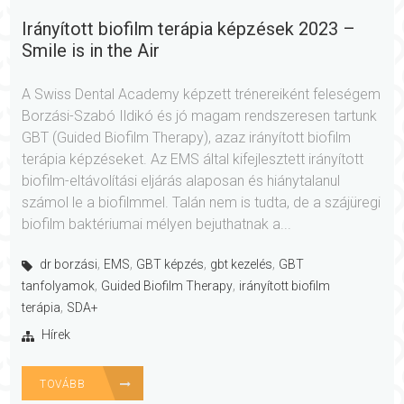
Irányított biofilm terápia képzések 2023 –
Smile is in the Air
A Swiss Dental Academy képzett trénereiként feleségem
Borzási-Szabó Ildikó és jó magam rendszeresen tartunk
GBT (Guided Biofilm Therapy), azaz irányított biofilm
terápia képzéseket. Az EMS által kifejlesztett irányított
biofilm-eltávolítási eljárás alaposan és hiánytalanul
számol le a biofilmmel. Talán nem is tudta, de a szájüregi
biofilm baktériumai mélyen bejuthatnak a...
,
,
,
,
dr borzási
EMS
GBT képzés
gbt kezelés
GBT
,
,
tanfolyamok
Guided Biofilm Therapy
irányított biofilm
,
terápia
SDA+
Hírek
TOVÁBB