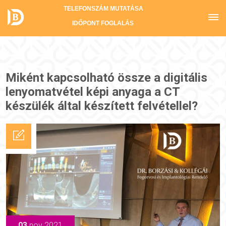
TELEFONSZÁM MUTATÁSA
IDŐPONT FOGLALÁS
Miként kapcsolható össze a digitális
lenyomatvétel képi anyaga a CT
készülék által készített felvétellel?
03
nov 2021