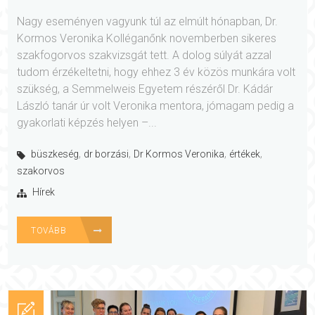
Nagy eseményen vagyunk túl az elmúlt hónapban, Dr.
Kormos Veronika Kolléganőnk novemberben sikeres
szakfogorvos szakvizsgát tett. A dolog súlyát azzal
tudom érzékeltetni, hogy ehhez 3 év közös munkára volt
szükség, a Semmelweis Egyetem részéről Dr. Kádár
László tanár úr volt Veronika mentora, jómagam pedig a
gyakorlati képzés helyen –...
,
,
,
,
büszkeség
dr borzási
Dr Kormos Veronika
értékek
szakorvos
Hírek
TOVÁBB