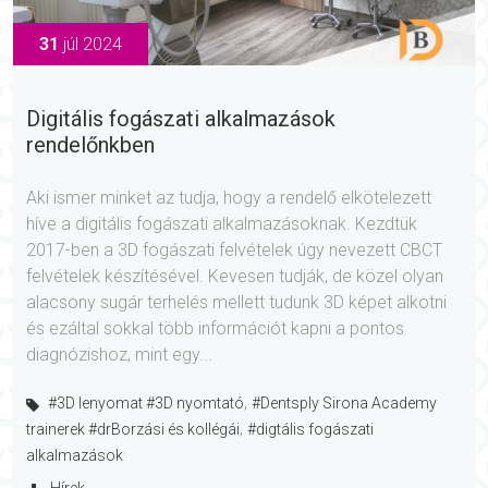
31
júl 2024
Digitális fogászati alkalmazások
rendelőnkben
Aki ismer minket az tudja, hogy a rendelő elkötelezett
híve a digitális fogászati alkalmazásoknak. Kezdtük
2017-ben a 3D fogászati felvételek úgy nevezett CBCT
felvételek készítésével. Kevesen tudják, de közel olyan
alacsony sugár terhelés mellett tudunk 3D képet alkotni
és ezáltal sokkal több információt kapni a pontos
diagnózishoz, mint egy...
,
#3D lenyomat #3D nyomtató
#Dentsply Sirona Academy
,
trainerek #drBorzási és kollégái
#digtális fogászati
alkalmazások