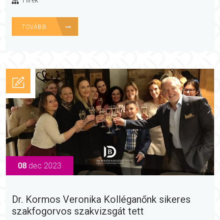
Hírek
TOVÁBB
08
dec 2023
Dr. Kormos Veronika Kolléganőnk sikeres
szakfogorvos szakvizsgát tett