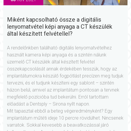
Miként kapcsolható össze a digitális
lenyomatvétel képi anyaga a CT készülék
által készített felvétellel?
A rendelőnkben található digitális lenyomatvételhez
használt kamera képi anyaga és a szintén nálunk
üzemelő CT készülék által készített felvétel
összekapcsolását annak érdekében tesszük, hogy az
implantátumokra készülő fogpótlást precízen meg tudjuk
tervezni, és el tudjunk készíteni egy sablont – szintén
házon belül, amivel az implantátum pontosan a tervnek
megfelelő pozícióba tud bekerülni. Erról tartottam
előadást a Dentsply – Sirona nyílt napon.
Mit tapasztal ebből a beteg végeredményként? Egy
implantátum műtéti ideje 10 percre rövidülhet. Nincsenek
varratok. Sokkal kevesebb a beavatkozással járó