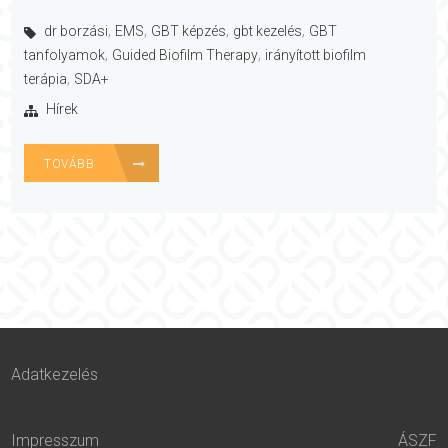
,
,
,
,
dr borzási
EMS
GBT képzés
gbt kezelés
GBT
,
,
tanfolyamok
Guided Biofilm Therapy
irányított biofilm
,
terápia
SDA+
Hírek
TOVÁBB
Adatkezelés
Impresszum
ÁSZF