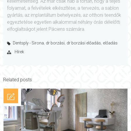
kellemetlenség. Az már csak hab a tortán, hogy a teljes
folyamat, a felvételek elkészítése, a tervezés, a sablon
gyártás, az implantátum behelyezés, az otthoni teendők
egyeztetése egyetlen alkalommal néhány órás délelőtti
elfoglaltságot jelent Páciens számára.
,
,
,
Dentsply - Sirona
dr borzási
dr borzási előadás
előadás
Hírek
Related posts