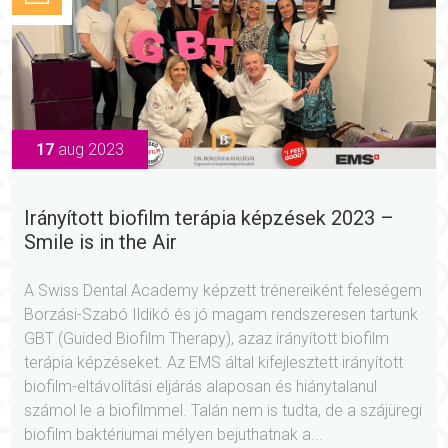
17
aug 2023
Irányított biofilm terápia képzések 2023 –
Smile is in the Air
A Swiss Dental Academy képzett trénereiként feleségem
Borzási-Szabó Ildikó és jó magam rendszeresen tartunk
GBT (Guided Biofilm Therapy), azaz irányított biofilm
terápia képzéseket. Az EMS által kifejlesztett irányított
biofilm-eltávolítási eljárás alaposan és hiánytalanul
számol le a biofilmmel. Talán nem is tudta, de a szájüregi
biofilm baktériumai mélyen bejuthatnak a...