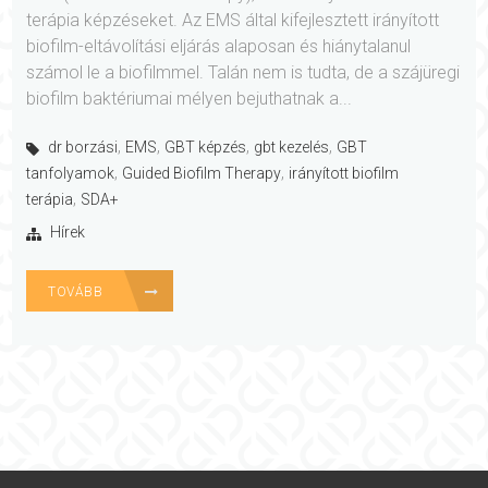
terápia képzéseket. Az EMS által kifejlesztett irányított
biofilm-eltávolítási eljárás alaposan és hiánytalanul
számol le a biofilmmel. Talán nem is tudta, de a szájüregi
biofilm baktériumai mélyen bejuthatnak a...
,
,
,
,
dr borzási
EMS
GBT képzés
gbt kezelés
GBT
,
,
tanfolyamok
Guided Biofilm Therapy
irányított biofilm
,
terápia
SDA+
Hírek
TOVÁBB