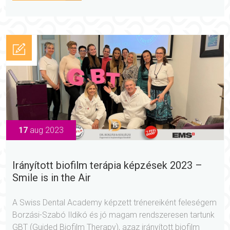
17
aug 2023
Irányított biofilm terápia képzések 2023 –
Smile is in the Air
A Swiss Dental Academy képzett trénereiként feleségem
Borzási-Szabó Ildikó és jó magam rendszeresen tartunk
GBT (Guided Biofilm Therapy), azaz irányított biofilm