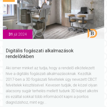
31
júl 2024
Digitális fogászati alkalmazások
rendelőnkben
Aki ismer minket az tudja, hogy a rendelő elkötelezett
híve a digitális fogászati alkalmazásoknak. Kezdtük
2017-ben a 3D fogászati felvételek úgy nevezett CBCT
felvételek készítésével. Kevesen tudják, de közel olyan
alacsony sugár terhelés mellett tudunk 3D képet alkotni
és ezáltal sokkal több információt kapni a pontos
diagnózishoz, mint egy...