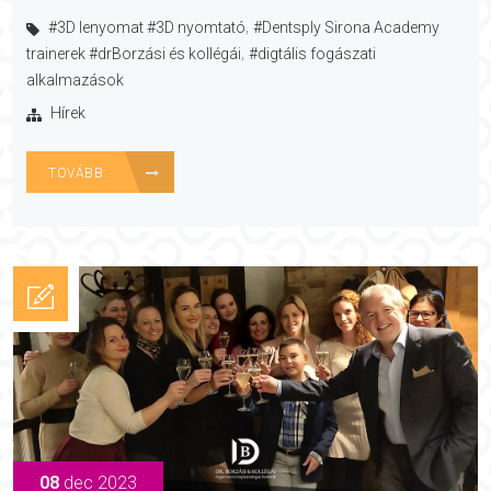
,
#3D lenyomat #3D nyomtató
#Dentsply Sirona Academy
,
trainerek #drBorzási és kollégái
#digtális fogászati
alkalmazások
Hírek
TOVÁBB
08
dec 2023