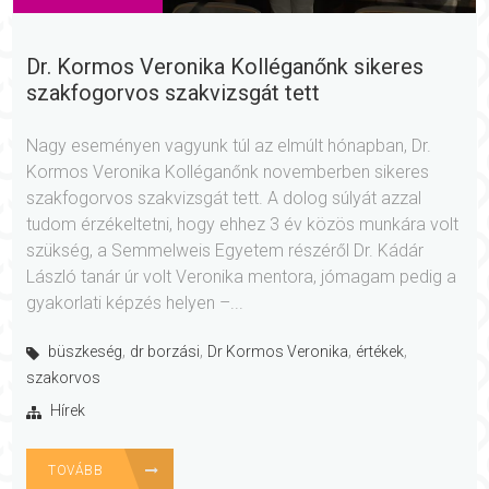
Dr. Kormos Veronika Kolléganőnk sikeres
szakfogorvos szakvizsgát tett
Nagy eseményen vagyunk túl az elmúlt hónapban, Dr.
Kormos Veronika Kolléganőnk novemberben sikeres
szakfogorvos szakvizsgát tett. A dolog súlyát azzal
tudom érzékeltetni, hogy ehhez 3 év közös munkára volt
szükség, a Semmelweis Egyetem részéről Dr. Kádár
László tanár úr volt Veronika mentora, jómagam pedig a
gyakorlati képzés helyen –...
,
,
,
,
büszkeség
dr borzási
Dr Kormos Veronika
értékek
szakorvos
Hírek
TOVÁBB