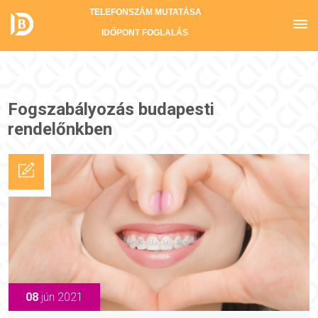
TELEFONSZÁM MUTATÁSA
IDŐPONT FOGLALÁS
Fogszabályozás budapesti
rendelőnkben
08
jún 2021