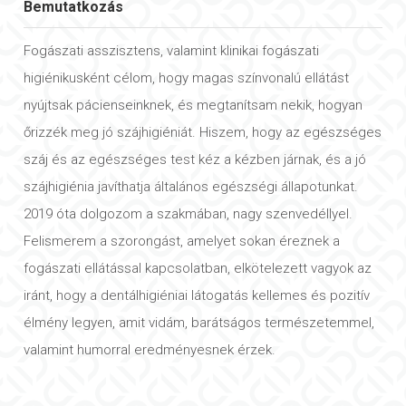
Bemutatkozás
Fogászati asszisztens, valamint klinikai fogászati
higiénikusként célom, hogy magas színvonalú ellátást
nyújtsak pácienseinknek, és megtanítsam nekik, hogyan
őrizzék meg jó szájhigiéniát. Hiszem, hogy az egészséges
száj és az egészséges test kéz a kézben járnak, és a jó
szájhigiénia javíthatja általános egészségi állapotunkat.
2019 óta dolgozom a szakmában, nagy szenvedéllyel.
Felismerem a szorongást, amelyet sokan éreznek a
fogászati ellátással kapcsolatban, elkötelezett vagyok az
iránt, hogy a dentálhigiéniai látogatás kellemes és pozitív
élmény legyen, amit vidám, barátságos természetemmel,
valamint humorral eredményesnek érzek.