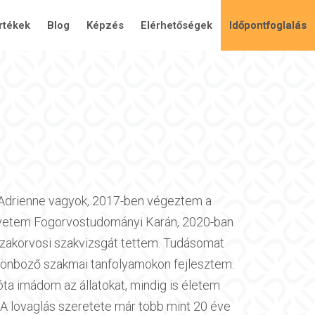
rtékek
Blog
Képzés
Elérhetőségek
Időpontfoglalás
 Adrienne vagyok, 2017-ben végeztem a
etem Fogorvostudományi Karán, 2020-ban
zakorvosi szakvizsgát tettem. Tudásomat
lönböző szakmai tanfolyamokon fejlesztem.
a imádom az állatokat, mindig is életem
 A lovaglás szeretete már több mint 20 éve