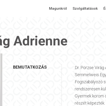
Magunkról
Szolgáltatások
É
rág Adrienne
BEMUTATKOZÁS
Dr. Pörzse Virág
Semmelweis Egy
Fogszabályozó s
rendszeresen kü
Gyermek korom ót
részét képezték.